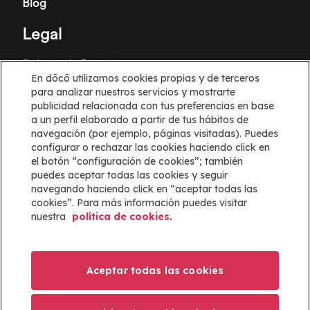
Blog
Legal
Política de Privacitat
En dōcō utilizamos cookies propias y de terceros
Termes i Condicions
para analizar nuestros servicios y mostrarte
publicidad relacionada con tus preferencias en base
Política de galetes
a un perfil elaborado a partir de tus hábitos de
navegación (por ejemplo, páginas visitadas). Puedes
configurar o rechazar las cookies haciendo click en
Configuración de cookies
el botón “configuración de cookies”; también
puedes aceptar todas las cookies y seguir
Informació
navegando haciendo click en “aceptar todas las
cookies”. Para más información puedes visitar
Ajuda
nuestra
política de cookies.
Mapa web
ayuda@docoapp.com
Aceptar todas las cookies
Imagen
Imagen
Imagen
Imagen