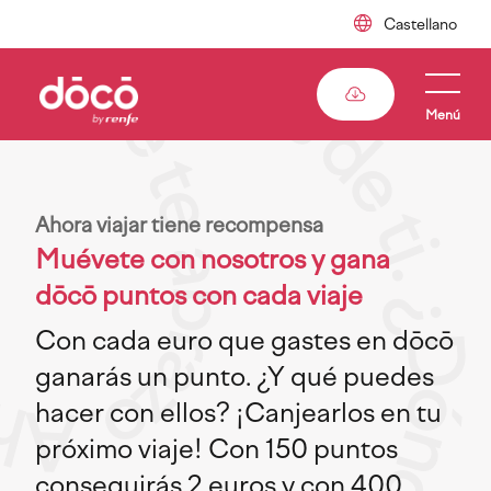
Pasar
al
contenido
principal
Menú
Ahora viajar tiene recompensa
Muévete con nosotros y gana
dōcō puntos con cada viaje
Con cada euro que gastes en dōcō
ganarás un punto. ¿Y qué puedes
hacer con ellos? ¡Canjearlos en tu
próximo viaje! Con 150 puntos
conseguirás 2 euros y con 400