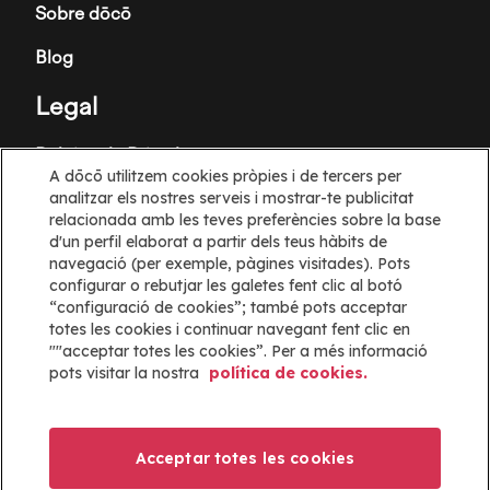
Sobre dōcō
Blog
Legal
Política de Privadesa
A dōcō utilitzem cookies pròpies i de tercers per
Termes i Condicions
analitzar els nostres serveis i mostrar-te publicitat
relacionada amb les teves preferències sobre la base
Política de galetes
d'un perfil elaborat a partir dels teus hàbits de
navegació (per exemple, pàgines visitades). Pots
configurar o rebutjar les galetes fent clic al botó
Configuració de les cookies
“configuració de cookies”; també pots acceptar
totes les cookies i continuar navegant fent clic en
Informació
""acceptar totes les cookies”. Per a més informació
pots visitar la nostra
política de cookies.
Ajuda
Mapa web
Acceptar totes les cookies
ayuda@docoapp.com