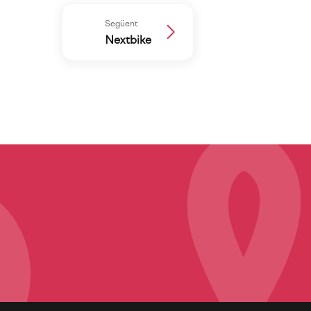
Següent
Nextbike