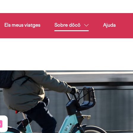
Els meus viatges
Sobre dōcō
Ajuda
a