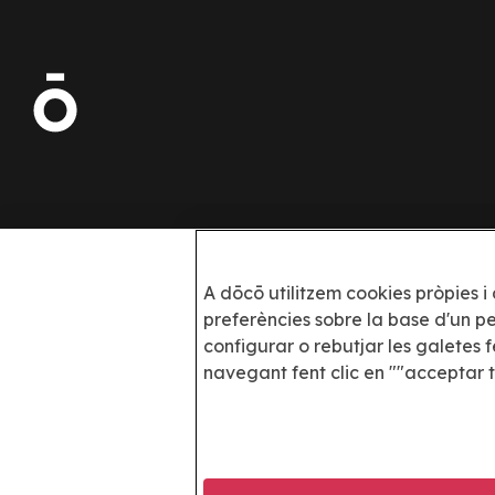
Escaneja el QR amb el teu mòbil per
A dōcō utilitzem cookies pròpies i 
descarregar l'app:
preferències sobre la base d'un pe
configurar o rebutjar les galetes 
Imatge
navegant fent clic en ""acceptar t
Imatge
Imatge