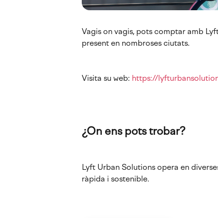
Vagis on vagis, pots comptar amb Lyft 
present en nombroses ciutats.
Visita su web:
https://lyfturbansoluti
¿On ens pots trobar?
Lyft Urban Solutions opera en diverses
ràpida i sostenible.