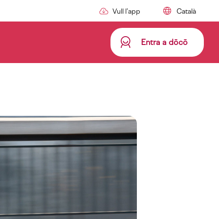
Vull l'app
Entra a dōcō