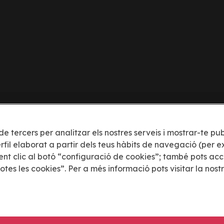
Coneix-nos
Leg
de tercers per analitzar els nostres serveis i mostrar-te p
Com funciona
Polít
rfil elaborat a partir dels teus hàbits de navegació (per e
Sobre dōcō
Terme
fent clic al botó “configuració de cookies”; també pots acc
otes les cookies”. Per a més informació pots visitar la nost
Blog
Polít
Config