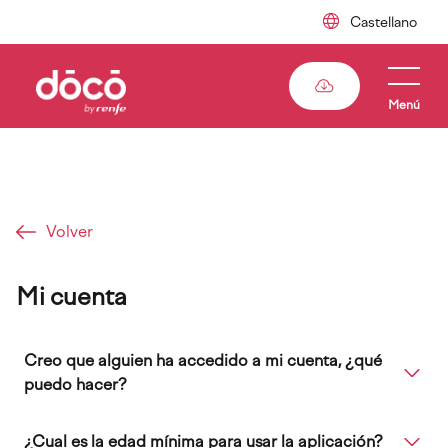
Pasar
al
contenido
principal
Menú
Sobrescribir
enlaces
Volver
de
ayuda
Mi cuenta
a
la
Creo que alguien ha accedido a mi cuenta, ¿qué
navegación
puedo hacer?
¿Cual es la edad mínima para usar la aplicación?