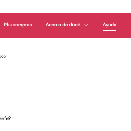
Mis compras
Acerca de dōcō
Ayuda
ōcō
renfe?