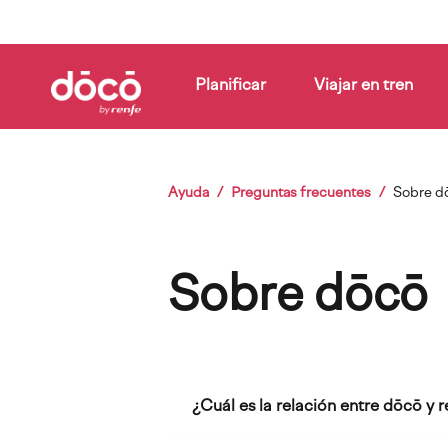
Pasar
al
contenido
principal
Planificar
Viajar en tren
Cómo
Compañías
Blog
funciona
Sobrescribir
Ayuda
Preguntas frecuentes
Sobre d
enlaces
de
Sobre dōcō
ayuda
a
la
¿Cuál es la relación entre dōcō y 