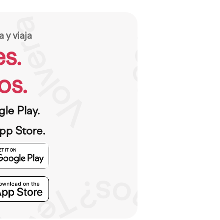
a y viaja
es.
os.
le Play.
pp Store.