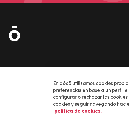
Escanea el QR con tu móvil para
En dōcō utilizamos cookies propia
descargar la app:
preferencias en base a un perfil 
configurar o rechazar las cookies
Imagen
cookies y seguir navegando hacien
Imagen
política de cookies.
Imagen