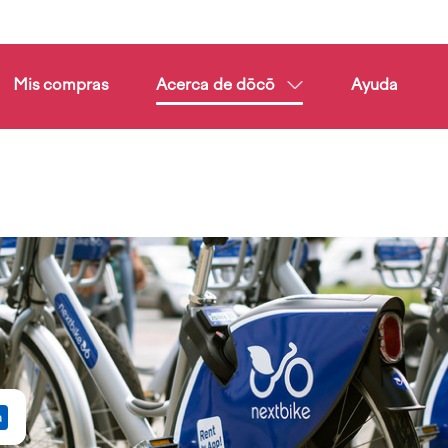
Mis compras
Acerca de dōcō
Ayuda
a