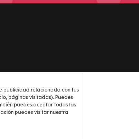
al
Información
te publicidad relacionada con tus
ica de Privacidad
Ayuda
plo, páginas visitadas). Puedes
nos y condiciones
Mapa web
ambién puedes aceptar todas las
ación puedes visitar nuestra
ica de cookies
ayuda@docoapp.com
guración de cookies
Imagen
Imagen
Imagen
Imagen