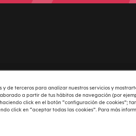
Conócenos
Leg
s y de terceros para analizar nuestros servicios y mostrar
Cómo funciona
Polít
elaborado a partir de tus hábitos de navegación (por ejem
Acerca de dōcō
Térmi
 haciendo click en el botón “configuración de cookies”; t
do click en “aceptar todas las cookies”. Para más inform
Blog
Polít
Confi