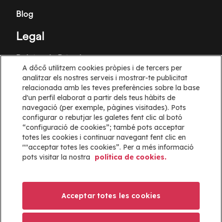
Blog
Legal
Política de Privadesa
A dōcō utilitzem cookies pròpies i de tercers per
Termes i Condicions
analitzar els nostres serveis i mostrar-te publicitat
relacionada amb les teves preferències sobre la base
Política de galetes
d'un perfil elaborat a partir dels teus hàbits de
navegació (per exemple, pàgines visitades). Pots
configurar o rebutjar les galetes fent clic al botó
Configuració de les cookies
“configuració de cookies”; també pots acceptar
totes les cookies i continuar navegant fent clic en
Informació
""acceptar totes les cookies”. Per a més informació
pots visitar la nostra
política de cookies.
Ajuda
Mapa web
Acceptar totes les cookies
ayuda@docoapp.com
Imatge
Imatge
Imatge
Imatge