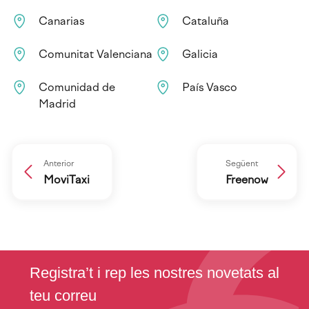
Canarias
Cataluña
Comunitat Valenciana
Galicia
Comunidad de
País Vasco
Madrid
Anterior
Següent
MoviTaxi
Freenow