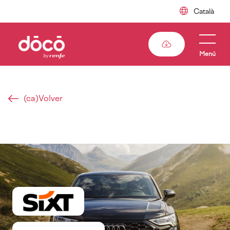
Skip
to
main
content
Menú
(ca)Volver
Breadcrumb
Imatge