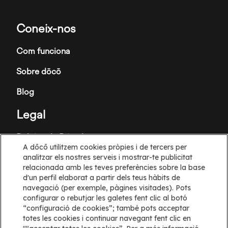
Coneix-nos
Com funciona
Sobre dōcō
Blog
Legal
Política de Privadesa
A dōcō utilitzem cookies pròpies i de tercers per
Termes i Condicions
analitzar els nostres serveis i mostrar-te publicitat
relacionada amb les teves preferències sobre la base
Política de galetes
d'un perfil elaborat a partir dels teus hàbits de
navegació (per exemple, pàgines visitades). Pots
configurar o rebutjar les galetes fent clic al botó
Configuració de les cookies
“configuració de cookies”; també pots acceptar
totes les cookies i continuar navegant fent clic en
Informació