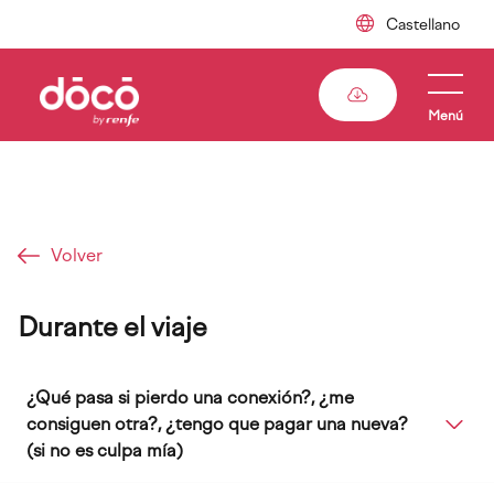
Pasar
al
contenido
principal
Menú
Sobrescribir
enlaces
Volver
de
ayuda
Durante el viaje
a
la
¿Qué pasa si pierdo una conexión?, ¿me
navegación
consiguen otra?, ¿tengo que pagar una nueva?
(si no es culpa mía)