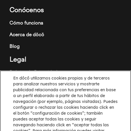
Conócenos
Cómo funciona
Acerca de dōcō
Blog
Legal
Política de Privacidad
En dōcō utilizamos cookies propias y de terceros
para analizar nuestros servicios y mostrarte
Términos y condiciones
publicidad relacionada con tus preferencias en base
a un perfil elaborado a partir de tus hábitos de
Política de cookies
navegación (por ejemplo, páginas visitadas). Puedes
configurar o rechazar las cookies haciendo click en
Configuración de cookies
el botón “configuración de cookies”; también
puedes aceptar todas las cookies y seguir
Información
navegando haciendo click en “aceptar todas las
cookies”. Para más información puedes visitar