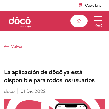
Pasar
al
contenido
principal
Menú
Volver
Sobrescribir
La aplicación de dōcō ya está
enlaces
disponible para todos los usuarios
de
ayuda
dōcō
01 Dic 2022
a
la