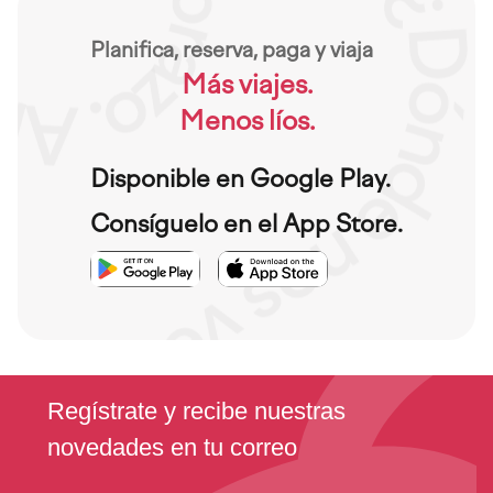
Planifica, reserva, paga y viaja
Más viajes.
Menos líos.
Disponible en Google Play.
Consíguelo en el App Store.
Imagen
Imagen
Imagen