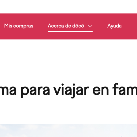
Mis compras
Acerca de dōcō
Ayuda
a para viajar en fam