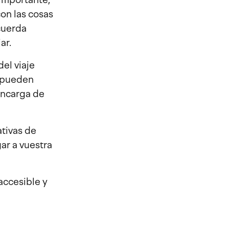
con las cosas
cuerda
ar.
del viaje
e pueden
encarga de
ativas de
ar a vuestra
accesible y