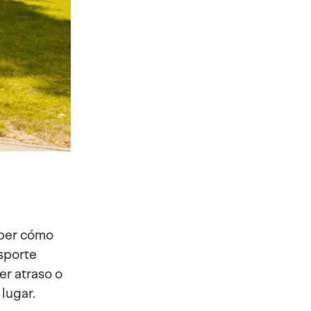
aber cómo
nsporte
er atraso o
lugar.