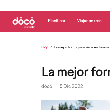
Pasar
al
contenido
principal
Planificar
Viajar en tren
Cómo
Compañías
Blog
funciona
Sobrescribir
Blog
La mejor forma para viajar en familia
enlaces
de
La mejor form
ayuda
dōcō
15 Dic 2022
a
la