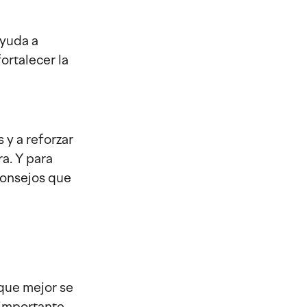
ayuda a
ortalecer la
y a reforzar
ra. Y para
consejos que
 que mejor se
 importante,