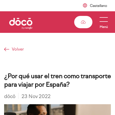
Pasar
al
contenido
principal
Menú
Volver
Sobrescribir
¿Por qué usar el tren como transporte
enlaces
para viajar por España?
de
ayuda
dōcō
23 Nov 2022
a
la