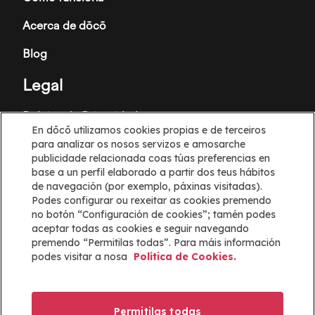
Acerca de dōcō
Blog
Legal
Política de Privacidade
En dōcō utilizamos cookies propias e de terceiros
Termos e Condicións
para analizar os nosos servizos e amosarche
publicidade relacionada coas túas preferencias en
Política de cookies
base a un perfil elaborado a partir dos teus hábitos
de navegación (por exemplo, páxinas visitadas).
Podes configurar ou rexeitar as cookies premendo
Configuración de cookies
no botón “Configuración de cookies”; tamén podes
aceptar todas as cookies e seguir navegando
Información
premendo “Permitilas todas”. Para máis información
podes visitar a nosa
Política de Cookies.
Axuda
Mapa web
Permitilas todas