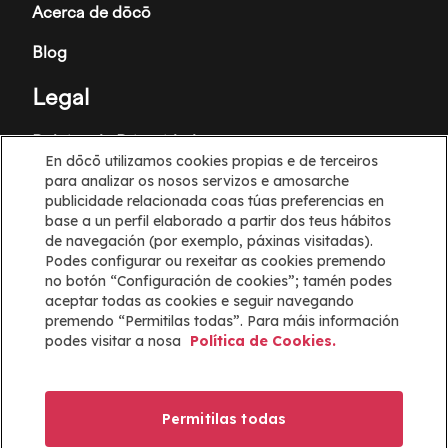
Acerca de dōcō
Blog
Legal
Política de Privacidade
En dōcō utilizamos cookies propias e de terceiros
Termos e Condicións
para analizar os nosos servizos e amosarche
publicidade relacionada coas túas preferencias en
Política de cookies
base a un perfil elaborado a partir dos teus hábitos
de navegación (por exemplo, páxinas visitadas).
Podes configurar ou rexeitar as cookies premendo
Configuración de cookies
no botón “Configuración de cookies”; tamén podes
aceptar todas as cookies e seguir navegando
Información
premendo “Permitilas todas”. Para máis información
podes visitar a nosa
Política de Cookies.
Axuda
Mapa web
Permitilas todas
ayuda@docoapp.com