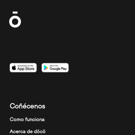
Imaxe
Imaxe
Imaxe
Coñécenos
Como funciona
Acerca de dōcō