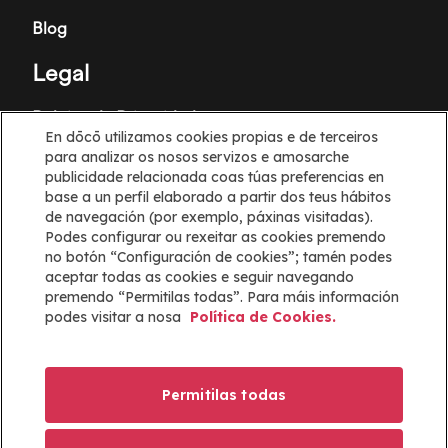
Blog
Legal
Política de Privacidade
En dōcō utilizamos cookies propias e de terceiros
Termos e Condicións
para analizar os nosos servizos e amosarche
publicidade relacionada coas túas preferencias en
Política de cookies
base a un perfil elaborado a partir dos teus hábitos
de navegación (por exemplo, páxinas visitadas).
Podes configurar ou rexeitar as cookies premendo
Configuración de cookies
no botón “Configuración de cookies”; tamén podes
aceptar todas as cookies e seguir navegando
Información
premendo “Permitilas todas”. Para máis información
podes visitar a nosa
Política de Cookies.
Axuda
Mapa web
Permitilas todas
ayuda@docoapp.com
Imaxe
Imaxe
Imaxe
Imaxe