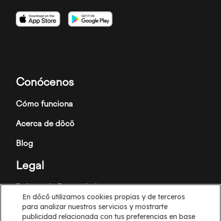
Imagen
Imagen
Imagen
Conócenos
Cómo funciona
Acerca de dōcō
Blog
Legal
Política de Privacidad
En dōcō utilizamos cookies propias y de terceros
para analizar nuestros servicios y mostrarte
Términos y condiciones
publicidad relacionada con tus preferencias en base