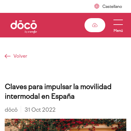
Pasar
al
contenido
principal
Menú
Volver
Sobrescribir
Claves para impulsar la movilidad
enlaces
intermodal en España
de
ayuda
dōcō
31 Oct 2022
a
la