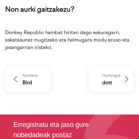
Non aurki gaitzakezu?
Donkey Republic hainbat hiritan dago eskuragarri,
askatasunez mugitzeko eta helmugara modu eroso eta
jasangarrian iristeko.
Aurrekoa
Hurrengoa
Bird
dott