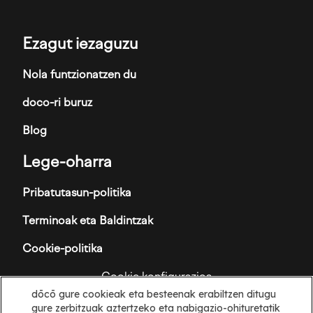
Ezagut iezaguzu
Nola funtzionatzen du
doco-ri buruz
Blog
Lege-oharra
Pribatutasun-politika
Terminoak eta Baldintzak
Cookie-politika
Cookie konfigurazioa
dōcō gure cookieak eta besteenak erabiltzen ditugu
Informazioa
gure zerbitzuak aztertzeko eta nabigazio-ohituretatik