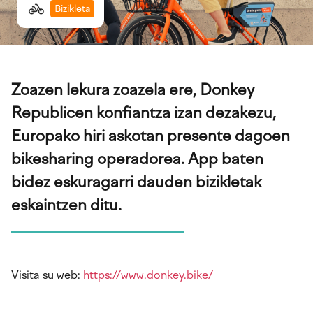
Bizikleta
Zoazen lekura zoazela ere, Donkey
Republicen konfiantza izan dezakezu,
Europako hiri askotan presente dagoen
bikesharing operadorea. App baten
bidez eskuragarri dauden bizikletak
eskaintzen ditu.
Visita su web:
https://www.donkey.bike/