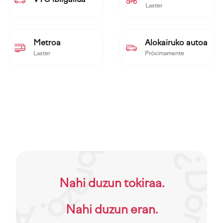
Laster
Metroa
Alokairuko autoa
Laster
Próximamente
Nahi duzun tokiraa.
Nahi duzun eran.