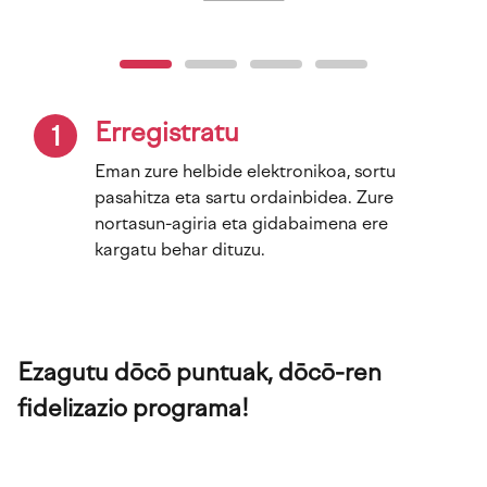
Erregistratu
1
Eman zure helbide elektronikoa, sortu
pasahitza eta sartu ordainbidea. Zure
nortasun-agiria eta gidabaimena ere
kargatu behar dituzu.
Ezagutu dōcō puntuak, dōcō-ren
fidelizazio programa!