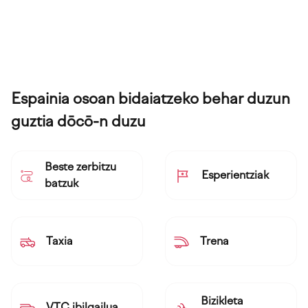
Espainia osoan bidaiatzeko behar duzun
guztia dōcō-n duzu
Beste zerbitzu
Esperientziak
batzuk
Taxia
Trena
Bizikleta
VTC ibilgailua