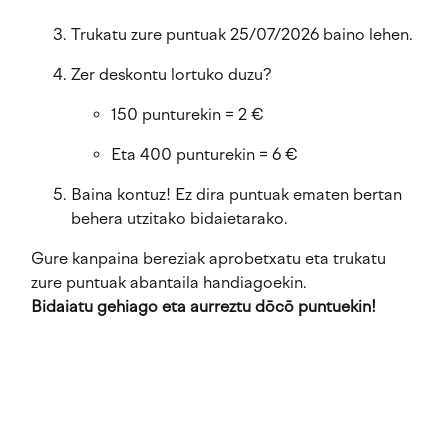
Trukatu zure puntuak 25/07/2026 baino lehen.
Zer deskontu lortuko duzu?
150 punturekin = 2 €
Eta 400 punturekin = 6 €
Baina kontuz! Ez dira puntuak ematen bertan
behera utzitako bidaietarako.
Gure kanpaina bereziak aprobetxatu eta trukatu
zure puntuak abantaila handiagoekin.
Bidaiatu gehiago eta aurreztu dōcō puntuekin!