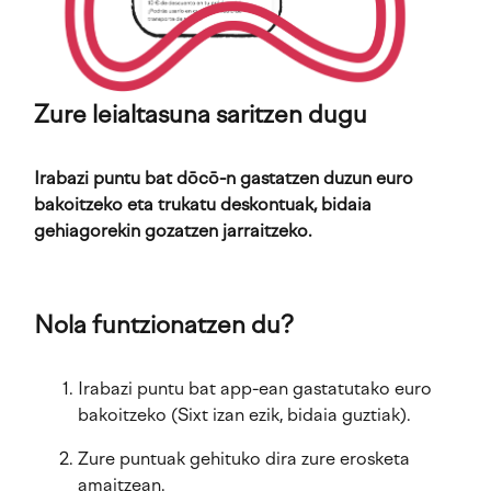
Zure leialtasuna saritzen dugu
Irabazi puntu bat dōcō-n gastatzen duzun euro
bakoitzeko eta trukatu deskontuak, bidaia
gehiagorekin gozatzen jarraitzeko.
Nola funtzionatzen du?
Irabazi puntu bat app-ean gastatutako euro
bakoitzeko (Sixt izan ezik, bidaia guztiak).
Zure puntuak gehituko dira zure erosketa
amaitzean.