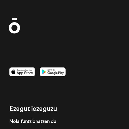
Irudia
Irudia
Irudia
Ezagut iezaguzu
Nola funtzionatzen du