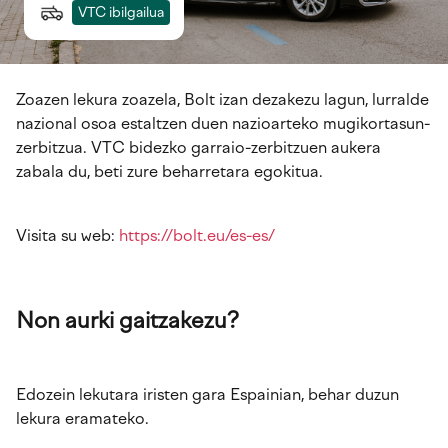
VTC ibilgailua
Zoazen lekura zoazela, Bolt izan dezakezu lagun, lurralde
nazional osoa estaltzen duen nazioarteko mugikortasun-
zerbitzua. VTC bidezko garraio-zerbitzuen aukera
zabala du, beti zure beharretara egokitua.
Visita su web:
https://bolt.eu/es-es/
Non aurki gaitzakezu?
Edozein lekutara iristen gara Espainian, behar duzun
lekura eramateko.