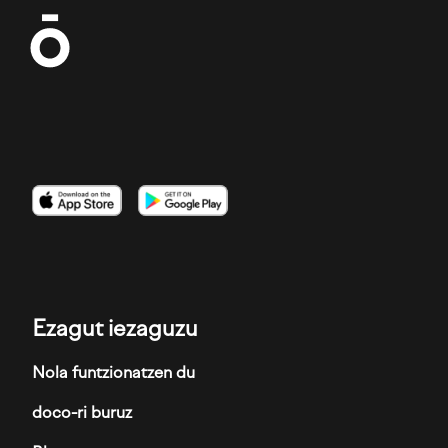
Irudia
Irudia
Irudia
Ezagut iezaguzu
Nola funtzionatzen du
doco-ri buruz