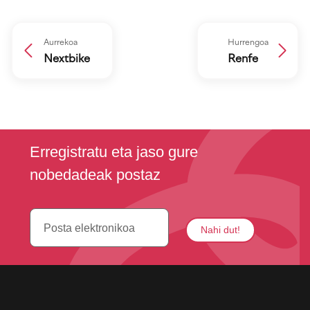
Aurrekoa
Hurrengoa
Nextbike
Renfe