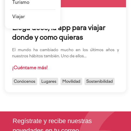
Turismo
Viajar
06 Sep 2022
Llega dōcō, la app para viajar
donde y como quieras
El mundo ha cambiado mucho en los últimos años y
nuestros hábitos también. Uno de ellos...
¡Cuéntame más!
Conócenos
Lugares
Movilidad
Sostenibilidad