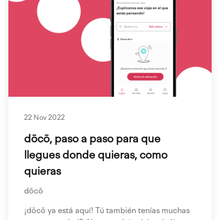
22 Nov 2022
dōcō, paso a paso para que
llegues donde quieras, como
quieras
dōcō
¡dōcō ya está aquí! Tú también tenías muchas