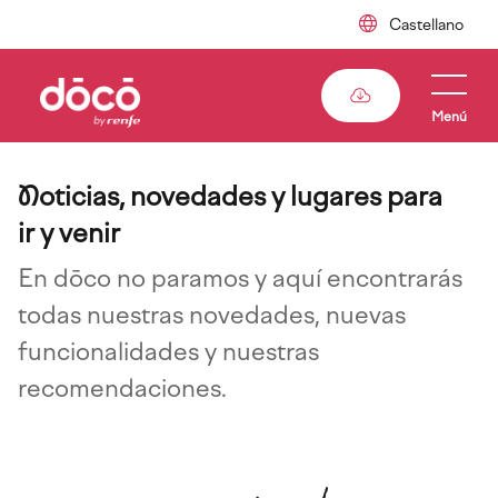
Pasar
al
contenido
principal
Menú
N
oticias, novedades y lugares para
ir y venir
En dōco no paramos y aquí encontrarás
todas nuestras novedades, nuevas
funcionalidades y nuestras
recomendaciones.
Imagen