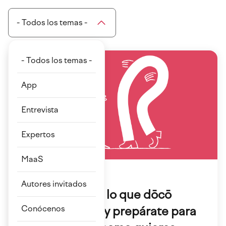
- Todos los temas -
- Todos los temas -
App
Entrevista
Expertos
MaaS
07 Nov 2022
Autores invitados
Descubre todo lo que dōcō
puede ofrecer y prepárate para
Conócenos