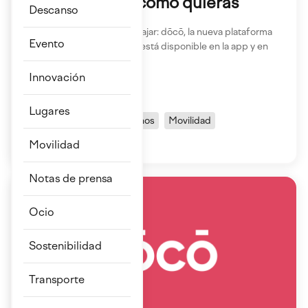
viajar donde y como quieras
Descanso
Hay una mejor forma de viajar: dōcō, la nueva plataforma
Evento
de servicios de movilidad está disponible en la app y en
la...
Innovación
¡Cuéntame más!
Lugares
App
MaaS
Conócenos
Movilidad
Sostenibilidad
Movilidad
Notas de prensa
Ocio
Sostenibilidad
Transporte