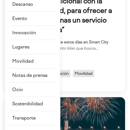
transporte tradicional con la
Descanso
nueva movilidad, para ofrecer a
Evento
todas las personas un servicio
puerta a puerta”
Innovación
•
dōcō ha estado presente estos días en Smart City
Lugares
Expo en Barcelona,
un evento líder que busca...
¡Cuéntame más!
Movilidad
MaaS
Evento
Innovación
Movilidad
Notas de prensa
Sostenibilidad
Ocio
Sostenibilidad
Transporte