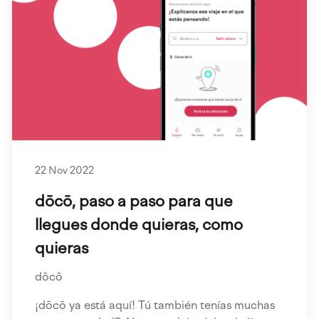
22 Nov 2022
dōcō, paso a paso para que
llegues donde quieras, como
quieras
dōcō
¡dōcō ya está aquí! Tú también tenías muchas