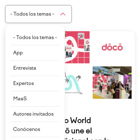
- Todos los temas -
- Todos los temas -
App
Entrevista
Expertos
MaaS
18 Nov 2022
Autores invitados
Smart City Expo World
Congress: “dōcō une el
Conócenos