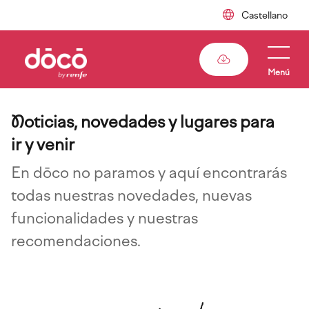
Pasar
al
contenido
principal
Menú
N
oticias, novedades y lugares para
ir y venir
En dōco no paramos y aquí encontrarás
todas nuestras novedades, nuevas
funcionalidades y nuestras
recomendaciones.
Imagen