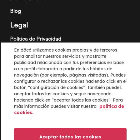
Blog
Legal
Política de Privacidad
En dōcō utilizamos cookies propias y de terceros
Términos y condiciones
para analizar nuestros servicios y mostrarte
publicidad relacionada con tus preferencias en base
Política de cookies
a un perfil elaborado a partir de tus hábitos de
navegación (por ejemplo, páginas visitadas). Puedes
Configuración de cookies
configurar o rechazar las cookies haciendo click en el
botón “configuración de cookies”; también puedes
Información
aceptar todas las cookies y seguir navegando
haciendo click en “aceptar todas las cookies”. Para
Ayuda
más información puedes visitar nuestra
política de
cookies.
Mapa web
ayuda@docoapp.com
Aceptar todas las cookies