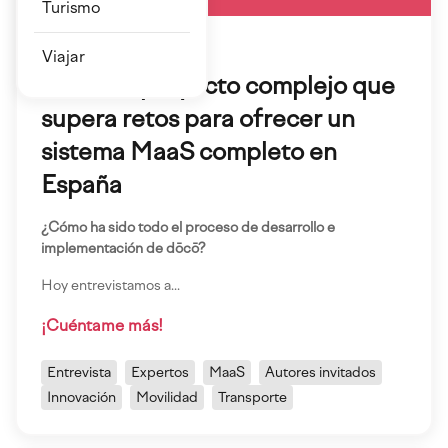
Turismo
01 Dic 2022
Viajar
dōcō, un proyecto complejo que
supera retos para ofrecer un
sistema MaaS completo en
España
¿Cómo ha sido todo el proceso de desarrollo e
implementación de dōcō?
Hoy entrevistamos a...
¡Cuéntame más!
Entrevista
Expertos
MaaS
Autores invitados
Innovación
Movilidad
Transporte