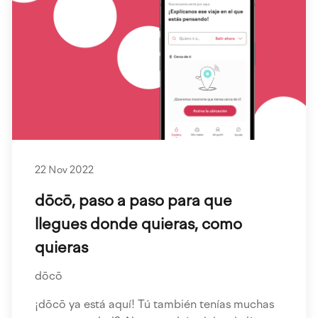
22 Nov 2022
dōcō, paso a paso para que
llegues donde quieras, como
quieras
dōcō
¡dōcō ya está aquí! Tú también tenías muchas