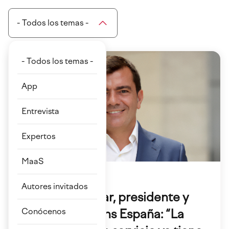
- Todos los temas -
- Todos los temas -
App
Entrevista
Expertos
MaaS
21 Dic 2022
Autores invitados
Agustín Escobar, presidente y
CEO de Siemens España: “La
Conócenos