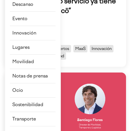
movilidad como servicio ya tiene
Descanso
nombre y es dōcō”
Evento
Agustín Escobar,...
Innovación
¡Cuéntame más!
Lugares
App
Entrevista
Expertos
MaaS
Innovación
Movilidad
Sostenibilidad
Movilidad
Notas de prensa
Ocio
Sostenibilidad
Transporte