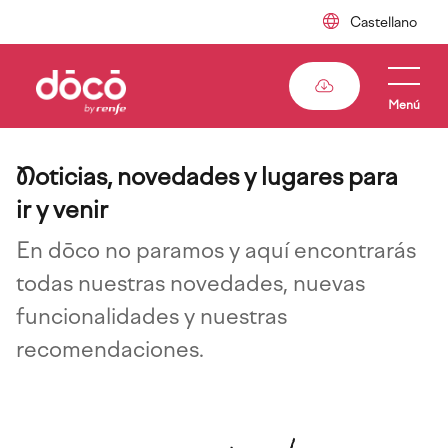
Pasar
al
contenido
principal
Menú
N
oticias, novedades y lugares para
ir y venir
En dōco no paramos y aquí encontrarás
todas nuestras novedades, nuevas
funcionalidades y nuestras
recomendaciones.
Imagen