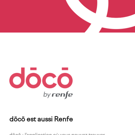
Imagen
dōcō est aussi Renfe
dōcō : l’application où vous pouvez trouver