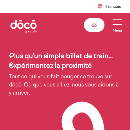
Skip
to
main
content
Menu
P
lus qu’un simple billet de train...
E
xpérimentez la proximité
Tout ce qui vous fait bouger se trouve sur
dōcō. Où que vous alliez, nous vous aidons à
y arriver.
Imagen