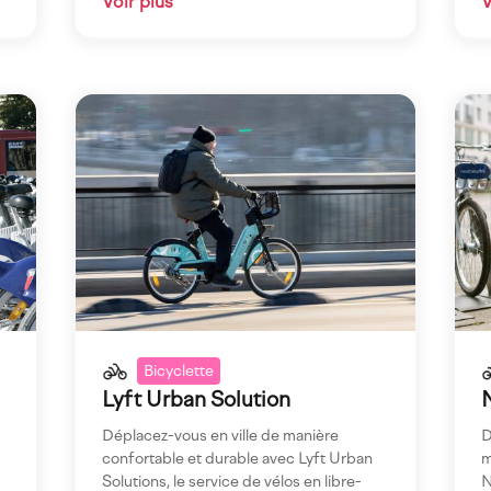
Voir plus
V
Imagen
Ima
Bicyclette
Lyft Urban Solution
Déplacez-vous en ville de manière
D
confortable et durable avec Lyft Urban
m
Solutions, le service de vélos en libre-
N