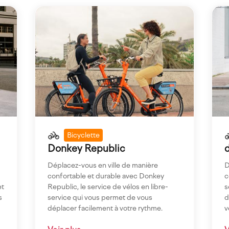
Imagen
Ima
Bicyclette
Donkey Republic
Déplacez-vous en ville de manière
D
confortable et durable avec Donkey
c
et
Republic, le service de vélos en libre-
s
s
service qui vous permet de vous
d
déplacer facilement à votre rythme.
v