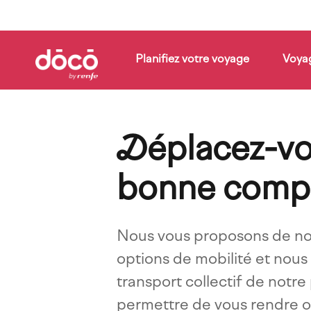
Skip
to
main
content
Planifiez votre voyage
Voya
Comment
cela
Compagnies
Blog
fonctionne
D
éplacez-v
bonne comp
Nous vous proposons de n
options de mobilité et nou
transport collectif de notre
permettre de vous rendre o