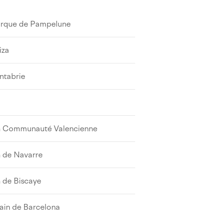
rque de Pampelune
iza
ntabrie
in Communauté Valencienne
n de Navarre
n de Biscaye
ain de Barcelona