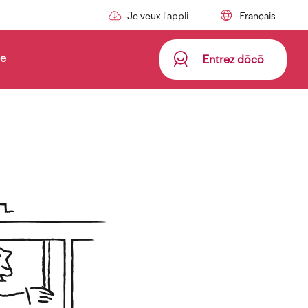
Je veux l'appli
de
Entrez dōcō