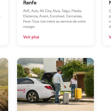
Renfe
AVE, Avlo, AV City, Alvia, Talgo, Media
O
Distancia, Avant, Euromed, Cercanías,
.
p
Feve. Tous nos trains au service de votre
v
voyage.
d
Voir plus
V
Imagen