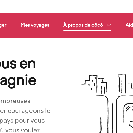
ger
Mes voyages
À propos de dōcō
Ai
ous en
Imagen
agnie
ombreuses
s encourageons le
 pays pour vous
ù vous voulez.