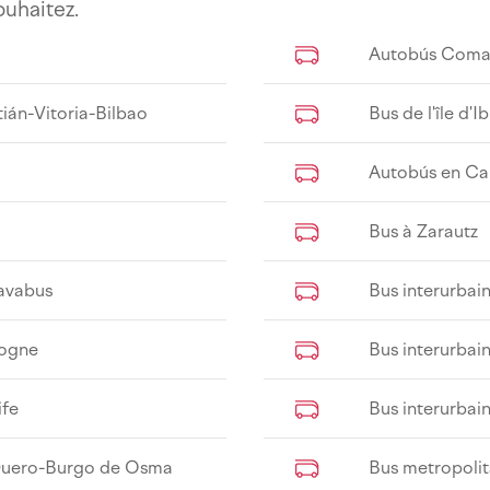
ouhaitez.
Autobús Coma
ián-Vitoria-Bilbao
Bus de l'île d'Ib
Autobús en Ca
Bus à Zarautz
lavabus
Bus interurba
logne
Bus interurbai
ife
Bus interurbai
Duero-Burgo de Osma
Bus metropolit