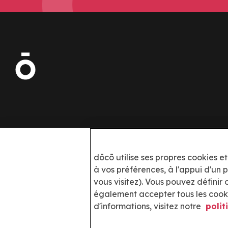
Scannez le QR avec votre mobile pour
dōcō utilise ses propres cookies et
télécharger l'application:
à vos préférences, à l'appui d'un 
vous visitez). Vous pouvez définir
Imagen
Imagen
également accepter tous les cookie
d'informations, visitez notre
polit
Imagen