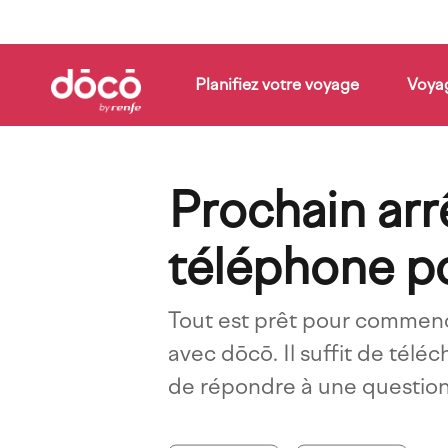
Skip
to
main
content
Planifiez votre voyage
Voya
Comment
cela
Compagnies
Blog
fonctionne
Prochain arrê
téléphone p
Tout est prêt pour commen
avec dōcō. Il suffit de téléc
de répondre à une question