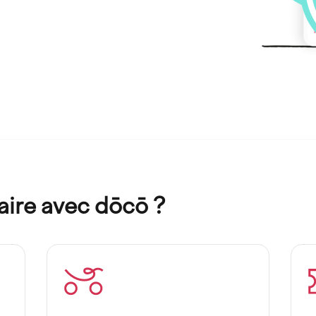
aire avec dōcō ?
Imagen
I