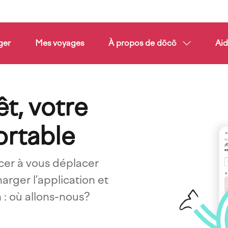
ger
Mes voyages
À propos de dōcō
Ai
t, votre
Imagen
ortable
cer à vous déplacer
harger l’application et
 : où allons-nous?