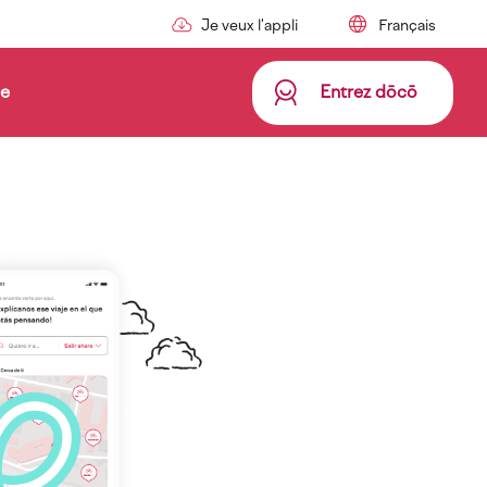
Je veux l'appli
de
Entrez dōcō