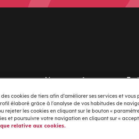
Nous connaître
Jur
Comment ça marche
Polit
 des cookies de tiers afin d'améliorer ses services et vous
Confi
profil élaboré grâce à l'analyse de vos habitudes de naviga
À propos de dōcō
 ou rejeter les cookies en cliquant sur le bouton « paramètr
Cond
s et poursuivre votre navigation en cliquant sur « accepte
Blog
ique relative aux cookies.
Polit
cook