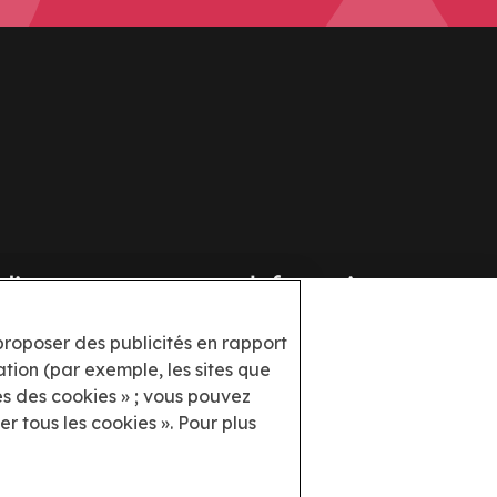
idique
Informations
ique de
Aide
 proposer des publicités en rapport
dentialité
tion (par exemple, les sites que
Plan du site
es des cookies » ; vous pouvez
itions Generales
r tous les cookies ». Pour plus
ayuda@docoapp.com
ique en matière de
ies