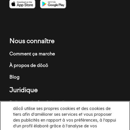
Imagen
Imagen
Imagen
Nous connaître
Comment ça marche
À propos de dōcō
Blog
Juridique
Politique de Confidentialité
dōcō utilise ses propres cookies et des cookies de
Conditions Generales
tiers afin d'améliorer ses services et vous proposer
des publicités en rapport à vos préférences, à l'appui
Politique en matière de cookies
d'un profil élaboré grâce à l'analyse de vos