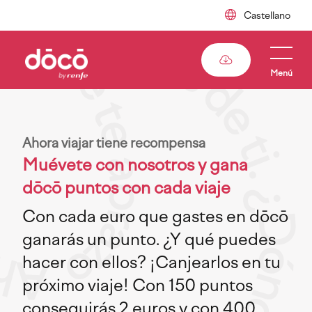
Pasar
al
contenido
principal
Menú
Ahora viajar tiene recompensa
Muévete con nosotros y gana
dōcō puntos con cada viaje
Con cada euro que gastes en dōcō
ganarás un punto. ¿Y qué puedes
hacer con ellos? ¡Canjearlos en tu
próximo viaje! Con 150 puntos
conseguirás 2 euros y con 400